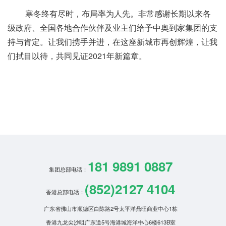
寒冬终有尽时，布局率为人先。非常感谢长期以来各
级政府、全国各地合作伙伴及业主们给予中奥到家集团的支
持与肯定。让我们携手并进，在这座新城市再创辉煌，让我
2021
们拭目以待，共同见证
年新篇章。
181 9891 0887
集团总部电话：
(852)2127 4104
香港总部电话：
广东省佛山市顺德区白陈路2号太平洋鼎旺商业中心1栋
香港九龙尖沙咀广东道5号海港城海洋中心6楼613B室