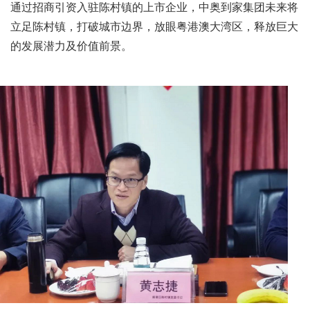
通过招商引资入驻陈村镇的上市企业，中奥到家集团未来将
立足陈村镇，打破城市边界，放眼粤港澳大湾区，释放巨大
的发展潜力及价值前景。