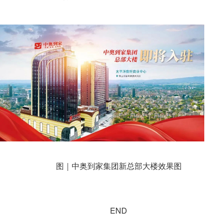
图｜中奥到家集团新总部大楼效果图
END