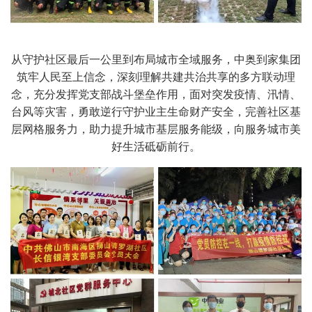
从守护社区最后一公里到布局城市全域服务，中奥到家集团
筑牢人民至上信念，深刻理解共建共治共享的多方联动理
念，充分发挥党支部战斗堡垒作用，面对突发疫情、汛情、
台风等灾害，勇敢逆行守护业主生命财产安全，完善社区基
层网格服务力，助力提升城市基层服务能级，向服务城市美
好生活砥砺前行。