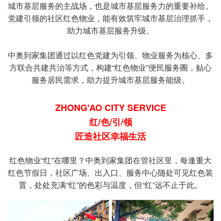
城市基层服务的主战场，也是城市基层服务力的重要补给。
党建引领的社区红色物业，能有效筑牢城市基层治理抓手，
助力城市基层服务升级。
中奥到家集团通过以红色党建为引领、物业服务为核心、多
方联合共建共治等方式，构建“红色物业”便民服务圈，贴心
服务居民需求，助力提升城市基层服务能级。
ZHONG'AO CITY SERVICE
红/色/引/领
匠造社区幸福生活
红色物业“红”在哪里？中奥到家集团在管社区里，每逢重大
红色节假日，社区广场、出入口、服务中心随处可见红色装
置，处处充满“红”的色彩与温度，但“红”远不止于此。