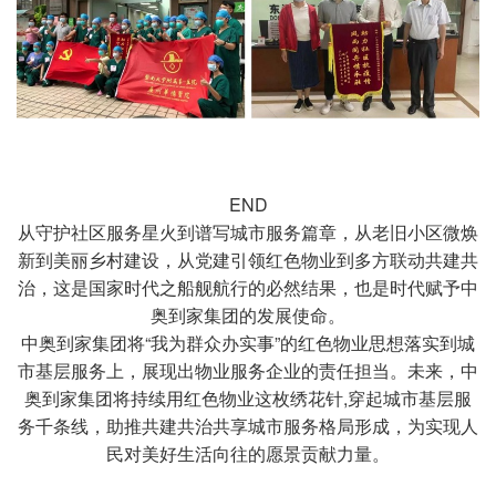
END
从守护社区服务星火到谱写城市服务篇章，从老旧小区微焕
新到美丽乡村建设，从党建引领红色物业到多方联动共建共
治，这是国家时代之船舰航行的必然结果，也是时代赋予中
奥到家集团的发展使命。
中奥到家集团将“我为群众办实事”的红色物业思想落实到城
市基层服务上，展现出物业服务企业的责任担当。未来，中
奥到家集团将持续用红色物业这枚绣花针,穿起城市基层服
务千条线，助推共建共治共享城市服务格局形成，为实现人
民对美好生活向往的愿景贡献力量。