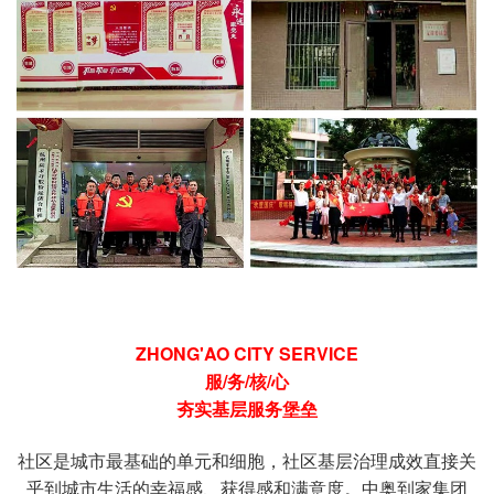
ZHONG'AO CITY SERVICE
服/务/核/心
夯实基层服务堡垒
社区是城市最基础的单元和细胞，社区基层治理成效直接关
乎到城市生活的幸福感、获得感和满意度。中奥到家集团