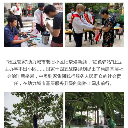
“物业管家”助力城市老旧小区旧貌焕新颜，“红色驿站”让业
主办事不出小区……国家十四五战略规划提出了构建基层社
会治理新格局，中奥到家集团践行服务人民群众的社会责
任，在助力城市基层服务升级的道路上阔步前行。