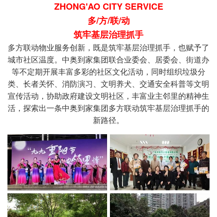
ZHONG'AO CITY SERVICE
多/方/联/动
筑牢基层治理抓手
多方联动物业服务创新，既是筑牢基层治理抓手，也赋予了
城市社区温度。中奥到家集团联合业委会、居委会、街道办
等不定期开展丰富多彩的社区文化活动，同时组织垃圾分
类、长者关怀、消防演习、文明养犬、交通安全科普等文明
宣传活动，协助政府建设文明社区，丰富业主邻里的精神生
活，探索出一条中奥到家集团多方联动筑牢基层治理抓手的
新路径。