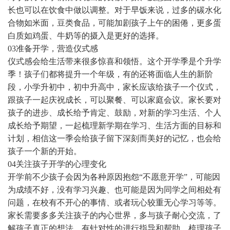
长也可以在饮食中做以调整。对于早饭来说，过多的碳水化
合物如米面，豆类食品，可能加剧孩子上午的困倦，更多蛋
白质如鸡蛋、牛奶等的摄入是更好的选择。
03准备开学，营造仪式感
仪式感会给生活带来很多惊喜和领悟。这个开学季是个升学
季！孩子们都将提升一个年级，有的还将面临人生的新阶
段，小学升初中，初中升高中，家长应该给孩子一个仪式，
跟孩子一起庆祝成长，可以聚餐、可以家庭会议。家长要对
孩子的进步、成长给予肯定、鼓励，对新的学习生活、个人
成长给予期望，一起梳理新学期在学习、生活方面的目标和
计划，相信这一季会给孩子留下深刻而美好的记忆，也会给
孩子一个新的开始。
04关注孩子开学的心理变化
开学前不少孩子会因为各种原因抱怨“不愿意开学”，可能因
为成绩不好，没有学习兴趣、也可能是因为同学之间相处有
问题，在校有不开心的事情、或者玩心较重无心学习等等。
家长需要多多关注孩子的内心世界，多与孩子耐心交流，了
解孩子真正的想法，有针对性的进行指导和帮助，梳理孩子